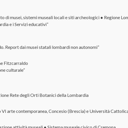
di musei, sistemi museali locali e siti archeologici ● Regione Lomb
dia e i Servizi educativi”
edo. Report dai musei statali lombardi non autonomi”
e Fitzcarraldo
one culturale”
one Rete degli Orti Botanici della Lombardia
o VI arte contemporanea, Concesio (Brescia) e Università Cattolica
zione attività museali ● Sistema museale civico di Cremona