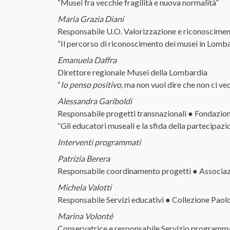
“Musei fra vecchie fragilità e nuova normalità”
Maria Grazia Diani
Responsabile U.O. Valorizzazione e riconoscimento 
“Il percorso di riconoscimento dei musei in Lombar
Emanuela Daffra
Direttore regionale Musei della Lombardia
“
Io penso positivo
, ma non vuol dire che non ci v
Alessandra Gariboldi
Responsabile progetti transnazionali ● Fondazion
“Gli educatori museali e la sfida della partecipazi
Interventi programmati
Patrizia Berera
Responsabile coordinamento progetti ● Associazi
Michela Valotti
Responsabile Servizi educativi ● Collezione Paol
Marina Volonté
Conservatrice e responsabile Servizio programma