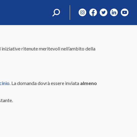
Ricerca
per:
niziative ritenute meritevoli nell’ambito della
cinio
. La domanda dovrà essere inviata
almeno
stante.