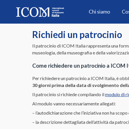
Skip
to
Chi siamo
Co
content
Richiedi un patrocinio
Il patrocinio di ICOM Italia rappresenta una form
museologia, della museografia e della valorizzazio
Come richiedere un patrocinio a ICOM It
Per richiedere un patrocinio a ICOM Italia, è obbl
30 giorni prima della data di svolgimento del
Il patrocinio si richiede compilando il
modulo di ri
Al modulo vanno necessariamente allegati:
– l’autodichiarazione che l’iniziativa non ha scopo 
– la descrizione dettagliata dell’attività da patroc