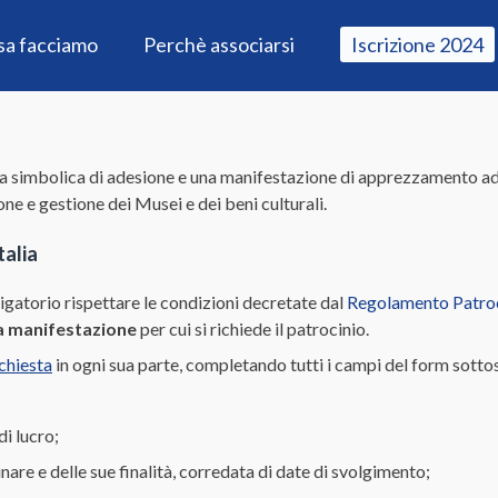
sa facciamo
Perchè associarsi
Iscrizione 2024
a simbolica di adesione e una manifestazione di apprezzamento ad i
ne e gestione dei Musei e dei beni culturali.
alia
igatorio rispettare le condizioni decretate dal
Regolamento Patro
la manifestazione
per cui si richiede il patrocinio.
chiesta
in ogni sua parte, completando tutti i campi del form sotto
di lucro;
inare e delle sue finalità, corredata di date di svolgimento;