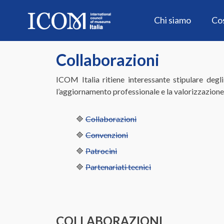
Skip
to
Chi siamo
Co
content
Collaborazioni
ICOM Italia ritiene interessante stipulare degl
l’aggiornamento professionale e la valorizzazione d
🔷
Collaborazioni
🔷
Convenzioni
🔷
Patrocini
🔷
Partenariati tecnici
COLLABORAZIONI