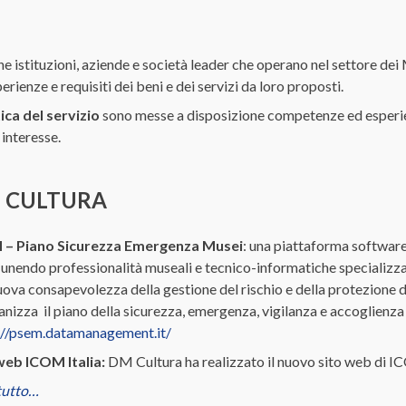
e istituzioni, aziende e società leader che operano nel settore dei
rienze e requisiti dei beni e dei servizi da loro proposti.
ica del servizio
sono messe a disposizione competenze ed esperienz
interesse.
 CULTURA
 – Piano Sicurezza Emergenza Musei
: una piattaforma softwar
, unendo professionalità museali e tecnico-informatiche specializzat
ova consapevolezza della gestione del rischio e della protezione de
anizza il piano della sicurezza, emergenza, vigilanza e accoglienza
://psem.datamanagement.it/
web ICOM Italia:
DM Cultura ha realizzato il nuovo sito web di ICO
 tutto…