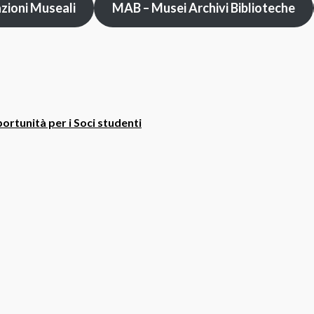
zioni Museali
MAB – Musei Archivi Biblioteche
ortunità per i Soci studenti