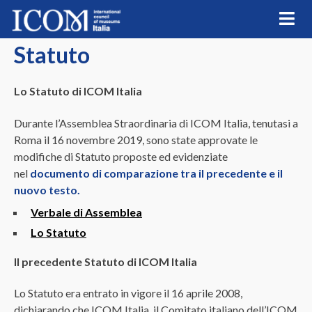
Skip
to
content
Statuto
Lo Statuto di ICOM Italia
Durante l’Assemblea Straordinaria di ICOM Italia, tenutasi a
Roma il 16 novembre 2019, sono state approvate le
modifiche di Statuto proposte ed evidenziate
nel
documento di comparazione tra il precedente e il
nuovo testo.
Verbale di Assemblea
Lo Statuto
Il precedente Statuto di ICOM Italia
Lo Statuto era entrato in vigore il 16 aprile 2008,
dichiarando che ICOM Italia, il Comitato italiano dell’ICOM