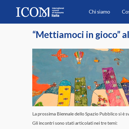
Skip
to
Chi siamo
Co
content
“Mettiamoci in gioco” a
La prossima Biennale dello Spazio Pubblico si è s
Gli incontri sono stati articolati nei tre temi: