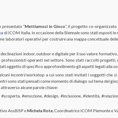
o presentato “
Mettiamoci in Gioco
”, il progetto co-organizzato
ta
di ICOM Italia. In occasione della Biennale sono stati esposti in
me laboratori operativi per costruire una mappa concettuale delle
e declinazioni indoor, outdoor e digitale per il suo valore formativ
 e professionisti operanti nel settore. Sono stati raccolti progetti
tati oggetto di specifico approfondimento gli aspetti legati alla soste
lcuni incontri/workshop a cui sono stati invitati i soggetti che si 
ontri sono stati pensati come momento di dialogo sul tema del gio
 attraverso alcune parole chiave:
, #scoperta, #emozione, #design, #inclusione, #identità, #relazion
ttivo AssBISP e
Michela Rota
, Coordinatrice ICOM Piemonte e Val