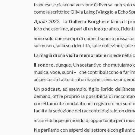
francese, e ciascuna versione è diversa: non solo
come la scrittrice Olivia Laing (Viaggio a Echo Spr
Aprile 2022.
La
Galleria Borghese
lancia il pr
loro che esprime, al pari di un logo grafico, l’ident
Sono solo due esempi di come il sonoro possa contri
sul museo, sulla sua identità, sulle collezioni, sulle
La magia di una
visita memorabile
risiede nella 
Il sonoro
, dunque. Un sostantivo che mutuiamo da
musica, voce, suoni – che contribuiscono a far imm
un percorso fatto di informazioni, sensazioni, emo
Un
podcast
, ad esempio, figlio ibrido dell’anc
demand, offre proprio la possibilità di racconta
correttamente modulato nel registro e nei suoi m
facili alla seduzione del racconto digitale, on d
Si apre dunque un mondo di opportunità per i muse
Ne parliamo con esperti del settore e con gli amic