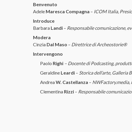
Benvenuto
Adele
Maresca Compagna
–
ICOM Italia, Presi
Introduce
Barbara
Landi
–
Responsabile comunicazione, even
Modera
Cinzia
Dal Maso
–
Direttrice di Archeostorie®
Intervengono
Paolo
Righi
– Docente di Podcasting, produtt
Geraldine
Leardi
–
Storica dell’arte, Galleria
Andrea
W. Castellanza
–
NWFactory.media, 
Clementina
Rizzi
–
Responsabile comunicazion