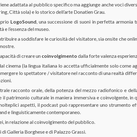
 viene adattata al pubblico specifico ma aggiunge anche voci divers
ing, Città sola) e lo storico dell’arte Donatien Grau.
oprio
LogoSound
, una successione di suoni in perfetta armonia t
ità e l’essenza del museo.
buire a soddisfare le curiosità del visitatore, sia onsite che onlin
 mostre.
capacità di creare un
coinvolgimento
dalla forte valenza esperienz
l cinema (la lingua italiana lo accetta ufficialmente solo come ag
ergere lo spettatore / visitatore nel racconto di una realtà diffe
zioni.
estrale racconto orale, della potenza del mezzo radiofonico e della
re il patrimonio culturale in maniera immersiva e coinvolgente, in
olteplici aspetti, il podcast può rappresentare uno strumento eff
emand e linguisticamente contemporaneo.
i, in relazione al coinvolgimento del pubblico.
i di Galleria Borghese e di Palazzo Grassi.