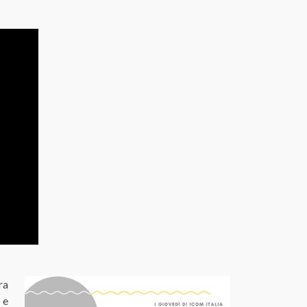
ra
 e