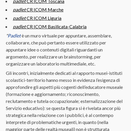
padlet
CR ICOM Toscana
padlet
CR ICOM Marche
padlet
CR ICOM Liguria
padlet
CR ICOM Basilicata-Calabria
*
Padlet
è un muro virtuale per appuntare, assemblare,
collaborare, che può pertanto essere utilizzato per
appuntare idee o contenuti digitali riguardanti un
argomento, per realizzare un brainstorming, per
organizzare un laboratorio multimediale, etc.
Gli incontri, inizialmente dedicati al rapporto musei-istituti
scolastici-territorio hanno messo in evidenza l’esigenza di
approfondire gli aspetti più cogenti dell’educatore museale
(formazione e aggiornamento; riconoscimento,
reclutamento e tutela occupazionale; esternalizzazione del
Servizio educativo): se questa figura si è rivelata ancor più
strategica nella relazione con i pubblici, è al contempo
interprete di problematiche urgenti, in quanto (nella
maggior parte delle realtà museali) non è strutturata